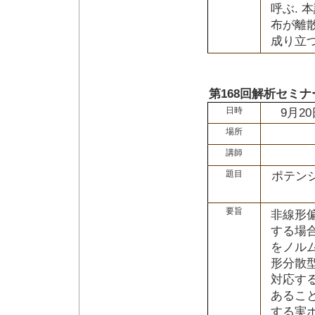
呼ぶ. 
布が離散
成り立
第168回解析セミ
日時
9月2
場所
講師
題目
ポテン
要旨
非線形
する場
をノル
形分散
対応す
あるこ
する実