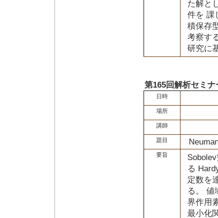
た解と
件を 
積保存
考察す
研究に
第165回解析セミナ
日時
場所
講師
題目
Neum
要旨
Sobo
る Ha
定数を
る。 
界作用
最小化