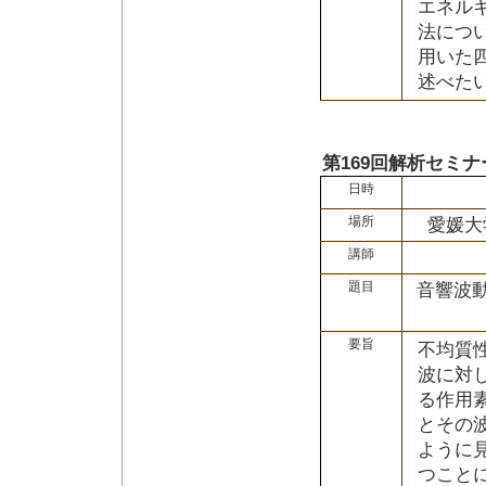
エネル
法につい
用いた
述べたい
第169回解析セミナ
日時
場所
愛媛大
講師
題目
音響波動
要旨
不均質
波に対
る作用素
とその波
ように見
つこと