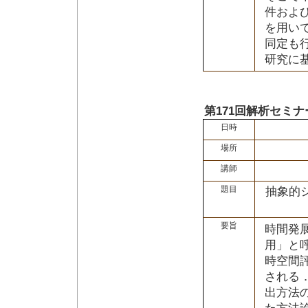
件およ
を用い
同定も
研究に
第171回解析セミナ
日時
場所
講師
題目
抽象的
要旨
時間発
用」と
時空間
される
出方法