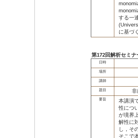
monom
monom
する一連
(Univer
に基づ
第172回解析セミナ
日時
場所
講師
題目
非
要旨
本講演
性につ
が境界
解性に
し，そ
そこで