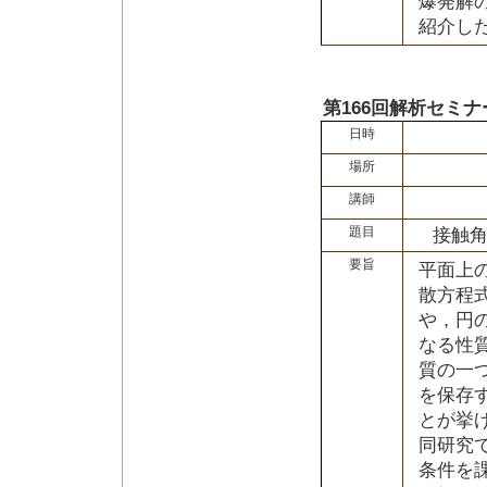
爆発解
紹介した
第166回解析セミナ
日時
場所
講師
題目
接触
要旨
平面上
散方程
や，円
なる性
質の一
を保存
とが挙
同研究
条件を