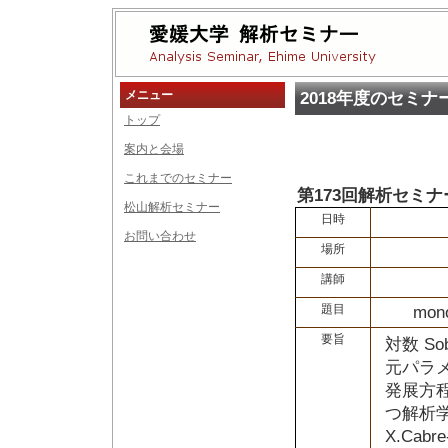
メニュー
2018年度のセミナ
トップ
案内と会場
これまでのセミナー
第173回解析セミナ
松山解析セミナー
日時
お問い合わせ
場所
講師
題目
mon
要旨
対数 So
元パラ
発展方
つ解析
X.Cabr