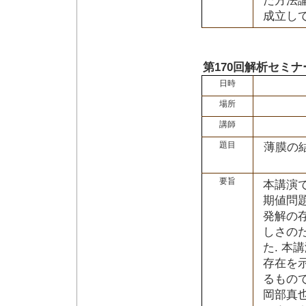
た方法
成立し
第170回解析セミナ
日時
場所
講師
題目
薄膜の
要旨
本講演
期値問
発解の
しさの
た. 本
存在を
るもので
岡部真也