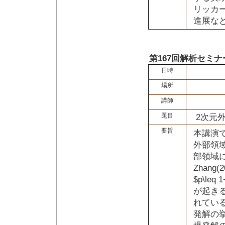
リッカ
進展な
第167回解析セミナ
日時
場所
講師
題目
2次元
要旨
本講演
外部領
部領域にお
Zhan
$p\l
が起き
れている
発解の