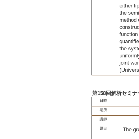
either l
the semi
method u
construc
function
quantifi
the syst
uniforml
joint wo
(Univers
第158回解析セミナ
日時
場所
講師
題目
The gro