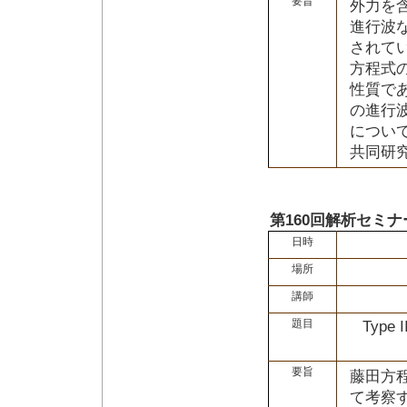
要旨
外力を含
進行波
されて
方程式
性質であ
の進行
につい
共同研
第160回解析セミナ
日時
場所
講師
題目
Type I
要旨
藤田方
て考察