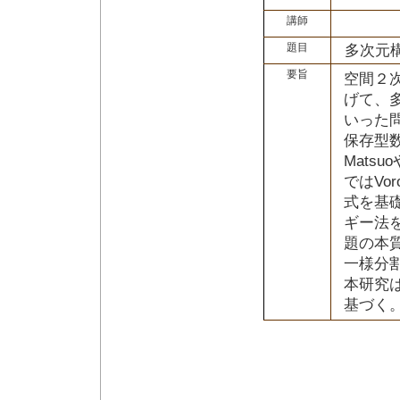
講師
題目
多次元
要旨
空間２次
げて、
いった
保存型数
Mats
ではVo
式を基
ギー法
題の本
一様分
本研究
基づく