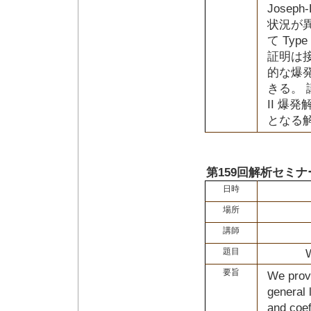
Josep
状況が
て Ty
証明は
的な爆
きる。 
II 爆
となる
第159回解析セミナ
日時
場所
講師
題目
要旨
We prov
general 
and coef