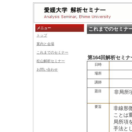
メニュー
これまでのセミナ
トップ
案内と会場
これまでのセミナー
第164回解析セミナ
松山解析セミナー
日時
お問い合わせ
場所
講師
題目
非局所項
要旨
非線形
ことは
局所項
手法と