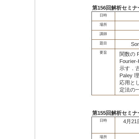
第156回解析セミナ
日時
場所
講師
題目
Som
要旨
関数の 
Fourie
示す．古
Pale
応用とし
定法の
第155回解析セミナ
日時
4月21
場所