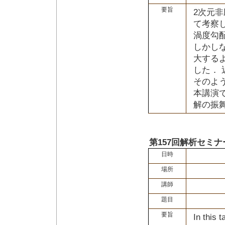
要旨
2次元非
て考察
渦度勾配
しかし
大する
した． 
そのよ
本講演
解の振
第157回解析セミナ
日時
場所
講師
題目
要旨
In this t