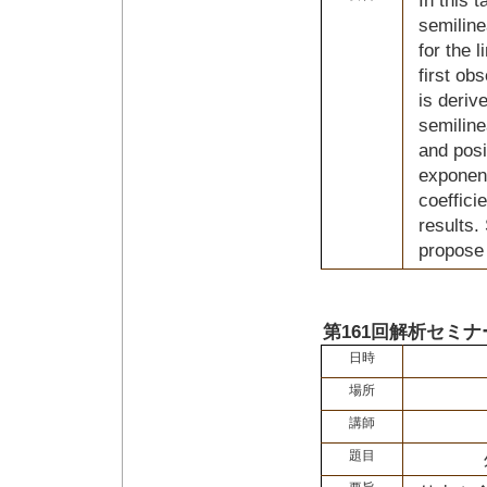
In this 
semiline
for the 
first ob
is deriv
semiline
and posi
exponent
coeffici
results.
propose
第161回解析セミナ
日時
場所
講師
題目