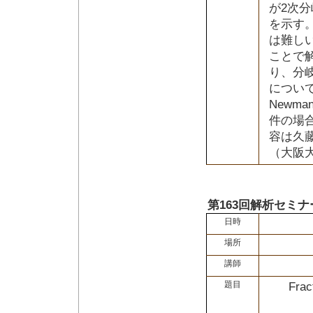
が2次
を示す
は難し
ことで解析
り、分
につい
Newm
件の場
容は久
（大阪
第163回解析セミナ
日時
場所
講師
題目
Frac