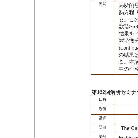
要旨
局所的熱
熱方程
る。この問
数階St
結果をP
数階微
(cont
の結果
る。本講演
中の研
第162回解析セミナ
日時
場所
講師
題目
The Ca
要旨