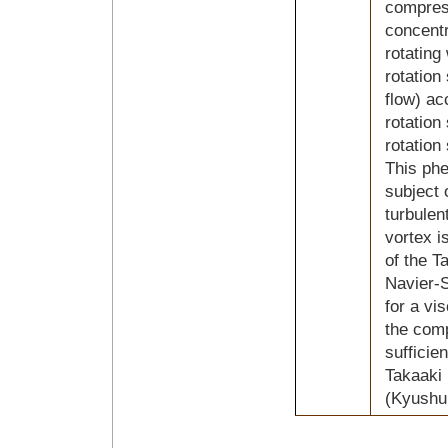
compress
concentr
rotating
rotation
flow) ac
rotation
rotation
This ph
subject 
turbulen
vortex i
of the T
Navier-S
for a vi
the com
sufficie
Takaaki 
(Kyushu 