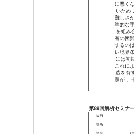
に悪く
いため
難しさ
準的な
を組み
有の困
するの
レ境界
には初
これに
造を有
題が，
第89回解析セミナ
日時
場所
講師