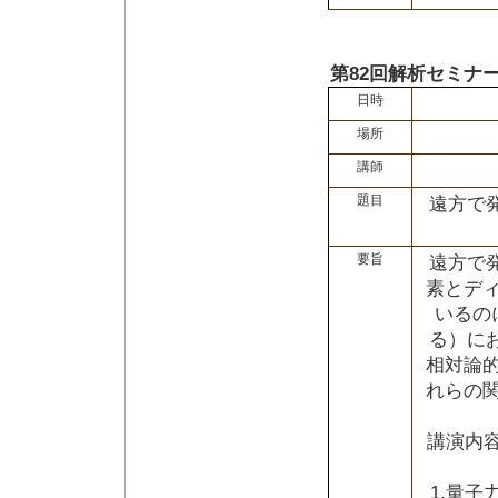
第82回解析セミナ
日時
場所
講師
題目
遠方で
要旨
遠方で
素とデ
いるの
る）に
相対論
れらの
講演内容
1.量