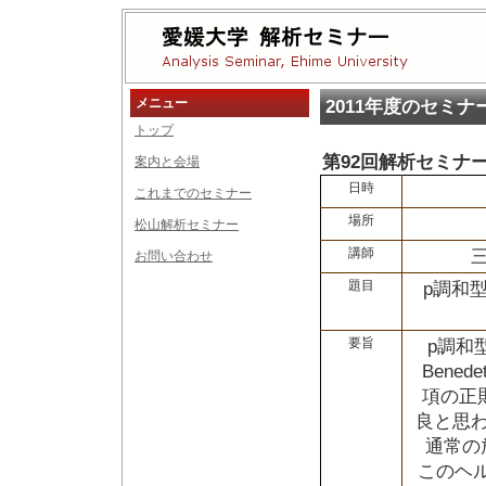
メニュー
2011年度のセミナ
トップ
第92回解析セミナ
案内と会場
日時
これまでのセミナー
場所
松山解析セミナー
講師
お問い合わせ
題目
p調和
要旨
p調和
Bene
項の正
良と思
通常の
このヘ