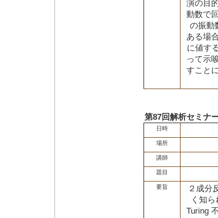
演の目
動数で
の振動
ある場
に値する
って示
すこと
第87回解析セミナ
日時
場所
講師
題目
要旨
２成分反
く知ら
Turi