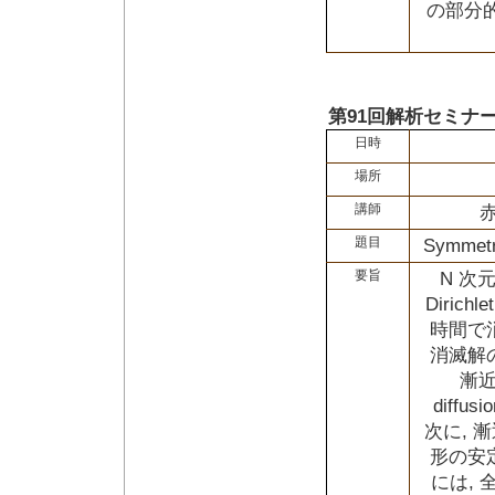
の部分
第91回解析セミナ
日時
場所
講師
題目
Symmetry
要旨
N 次元
Diri
時間で
消滅解
漸近
diff
次に, 
形の安
には, 