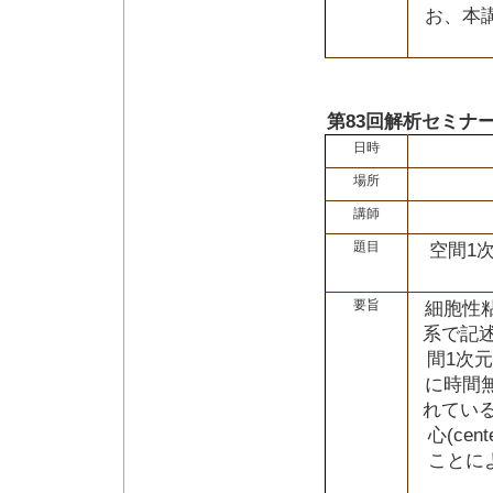
お、本
第83回解析セミナ
日時
場所
講師
題目
空間1
要旨
細胞性
系で記述
間1次
に時間
れている
心(ce
ことに