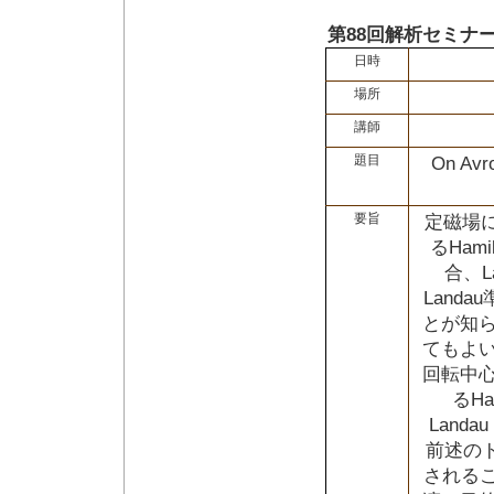
第88回解析セミナ
日時
場所
講師
題目
On Avro
要旨
定磁場
るHam
合、L
Land
とが知
てもよ
回転中
るH
Land
前述の
されるこ