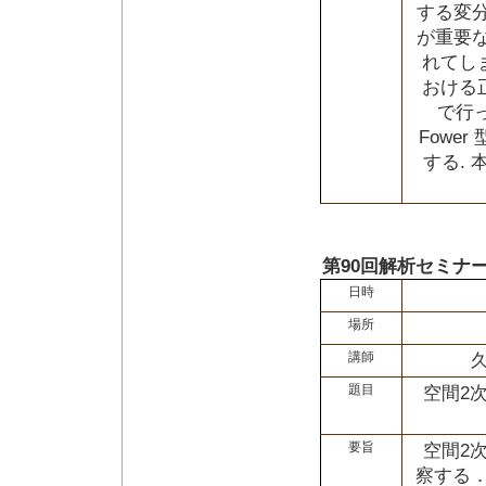
する変分
が重要な
れてし
おける
で行っ
Fowe
する.
第90回解析セミナ
日時
場所
講師
題目
空間2
要旨
空間2
察する