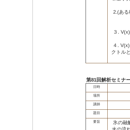
2.(
３. V
４. V
クトル
第81回解析セミナ
日時
場所
講師
題目
要旨
氷の融
水の流