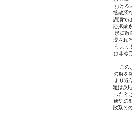
おける
拡散系な
講演では
応拡散系
形拡散
現される
うより
は非線
このよ
の解を
より近
題は反
ったと
研究の
散系と