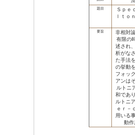
題目
Ｓｐｅ
ｌｔｏ
要旨
非相対
有限の
述され
析がな
た手法
の挙動
フォッ
アンは
ルトニ
和であ
ルトニ
ｅｒ－
用いる
動作