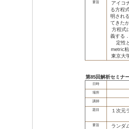
要旨
アイコ
る方程
明され
てきた
方程式
義する
定性
metr
東京大
第85回解析セミナ
日時
場所
講師
題目
１次元
要旨
ランダ