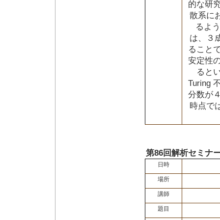
的な研
散系にお
るよう
は、３
ること
安定性の
ると
Turi
分数が
時点で
第86回解析セミナ
日時
場所
講師
題目