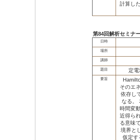
計算し
第84回解析セミナ
日時
場所
講師
題目
定電
要旨
Ham
そのエ
依存し
なる。
時間変
近得ら
る意味
境界と
仮定す