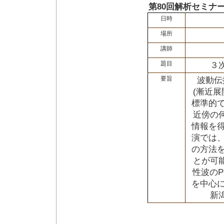
第80回解析セミナ
日時
場所
講師
題目
３
要旨
波動伝
(漸近
標準的
近傍の
情報を
演では
の方法
とが可
性波のP
を中心
新