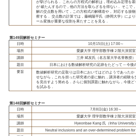
が挙げられる． これらの方程式の解析は，埋め込み定理を
が 破たんするので，他の方法を取らざるを得ない． そこで
解の交点数を用いて，この方程式の解構造や， 対応する放
察する． 交点数の計算では，藤嶋陽平氏（静岡大学）により
ール変換が重要な役割を果たすことを見る．
第149回解析セミナー
日時
10月15日(土) 17:00～
場所
愛媛大学 理学部数学棟２階大演習室
講師
三井 斌友氏（名古屋大学名誉教授）
題目
日本における数値解析研究の足跡をたどって -- 今後の
要旨
数値解析研究の足取りは日本においてはどのようであったか
せながら，これを担った研究者の姿に触れ，講演者の経験を
を見出すよう努める．さらに個別課題に触れながら，今後ど
を試みる．
第148回解析セミナー
日時
7月8日(金) 16:30～
場所
愛媛大学 理学部数学棟２階大演習室
講師
Hyeonbae Kang 氏（Inha University
題目
Neutral inclusions and an over-determined problem for 