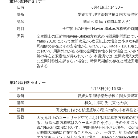
第146回解析セミナー
日時
6月4日(土) 14:30～
場所
愛媛大学 理学部数学棟２階大演習室
講師
津田 和幸 氏（福岡工業大学）
題目
全空間上の圧縮性Navier-Stokes方程式の
要旨
全空間上の圧縮性Navier-Stokes方程式の時間周期問題について考
Yang(2010)によって空間次元が5次元以上の場合に小さな
周期解の存在とその安定性が知られている. Kagei-T(2013)
において, 周期外力がある種の空間対称性を持つ場合に, 小
解の存在と安定性が得られている. 本講演では, 空間次元3
に空間対称性を課さない場合に, 時間周期解の存在と漸近安
告する.
第145回解析セミナー
日時
4月23日(土) 16:30～
場所
愛媛大学 理学部数学棟２階大演習室
講師
和久井 洋司 氏（東北大学）
題目
高次元における移流拡散方程式の解の非有界性と
要旨
３次元以上のユークリッド空間における移流拡散方程式の初
る。 移流拡散方程式はスケール不変性を持ち、その不変 ス
$L^{\frac{n}{2}}$において、 初期値が十分小さい場合、 Corrias
が時間大域的に存在することを示した。 一方で、初 期値の
の２次モーメントが十分小さい場合、 Bilerや Corrias-Pert