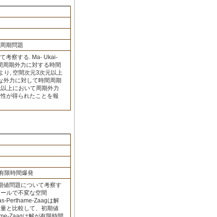
時間周期問題
察する. Ma- Ukai-
時間周期外力に対する時間
により, 空間次元3次元以上
さな外力に対して時間周期
次元以上において周期外力
定性が得られたことを報
有限時間爆発
期値問題について考察す
ケールで不変な空間
-Perthame-Zaagは解
質量と比較して、初期値
hame-Zaagは解が有限時間