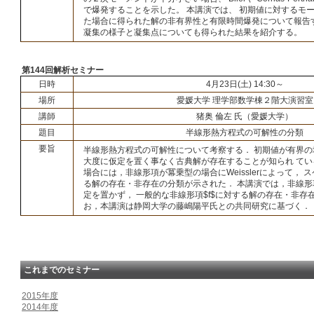
で爆発することを示した。 本講演では、 初期値に対するモ
た場合に得られた解の非有界性と有限時間爆発について報告
凝集の様子と凝集点についても得られた結果を紹介する。
第144回解析セミナー
日時
4月23日(土) 14:30～
場所
愛媛大学 理学部数学棟２階大演習室
講師
猪奥 倫左 氏（愛媛大学）
題目
半線形熱方程式の可解性の分類
要旨
半線形熱方程式の可解性について考察する． 初期値が有界
大度に仮定を置く事なく古典解が存在することが知られ てい
場合には，非線形項が冪乗型の場合にWeisslerによって，
る解の存在・非存在の分類が示された． 本講演では，非線
定を置かず， 一般的な非線形項$f$に対する解の存在・非存
お，本講演は静岡大学の藤嶋陽平氏との共同研究に基づく．
これまでのセミナー
2015年度
2014年度