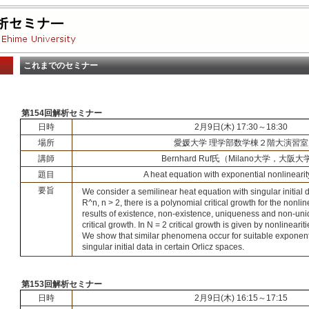
これまでのセミナー
第154回解析セミナー
日時
2月9日(木) 17:30～18:30
場所
愛媛大学 理学部数学棟２階大演習室
講師
Bernhard Ruf氏（Milano大学，大阪大
題目
A heat equation with exponential nonlinearit
要旨
We consider a semilinear heat equation with singular initial 
R^n, n > 2, there is a polynomial critical growth for the nonlin
results of existence, non-existence, uniqueness and non-uniq
critical growth. In N = 2 critical growth is given by nonlinearit
We show that similar phenomena occur for suitable exponenti
singular initial data in certain Orlicz spaces.
第153回解析セミナー
日時
2月9日(木) 16:15～17:15