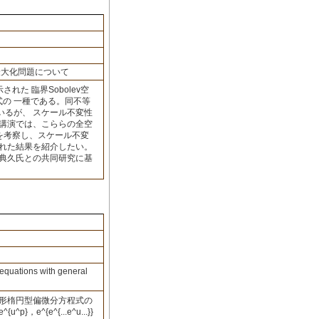
た最大化問題について
て示された 臨界Sobolev空
式の 一種である。同不等
いるが、 スケール不変性
本講演では、こららの全空
問題を考察し、スケール不変
られた結果を紹介したい。
駒典久氏との共同研究に基
 equations with general
線形楕円型偏微分方程式の
^{e^{...e^u...}}