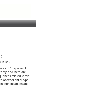
学）
y in R^2
data in L^p spaces. In
earity, and there are
ueness related to this
ies of exponential type.
al nonlinearities and