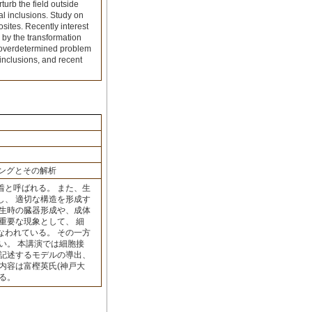
rturb the field outside
al inclusions. Study on
sites. Recently interest
g by the transformation
an overdetermined problem
 inclusions, and recent
ングとその解析
着と呼ばれる。 また、生
し、 適切な構造を形成す
発生時の臓器形成や、成体
重要な現象として、 細
なわれている。 その一方
い。 本講演では細胞接
を記述するモデルの導出、
内容は富樫英氏(神戸大
ある。