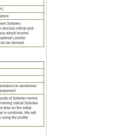
大学）
 space
known Sobolev
discuss critical and
pace which involve
optimal Lorentz-
can be derived.
solutions to semilinear
v exponent
 bounds of Sobolev norms
nvolving critical Sobolev
 time on the initial
 is nontrivial. We will
 using the profile