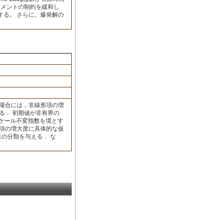
ーメントの制約を緩和し
する。 さらに、爆発解の
の場合には，非線形項の増
る． 初期値が非有界の
 スケール不変指数を境とす
形項の増大度に具体的な仮
在の分類を与える． な