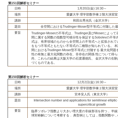
第151回解析セミナー
日時
1月20日(金) 16:30～
場所
愛媛大学 理学部数学棟２階大演習室
講師
和田出秀光氏（金沢大学）
題目
全空間におけるTrudinger-Moser型不等式に付随し
要旨
Trudinger-Moserの不等式は、Trudinger及びMoserによっ
間に属する関数の指数型可積分性を保証するSobolevの不等
式は、有界領域のものから全空間上の不等式へと拡張されて
をもつ不等式ともたない不等式の二種類が知られている。 
間におけるTrudinger-Moser型不等式に付随する 最大化
性の有無と最大化関数の存在、非存在の関係 性について得
尚、これらの結果は大阪大学の石渡通徳氏、 金沢大学の生
づくものである。
第150回解析セミナー
日時
12月2日(金) 16:30～
場所
愛媛大学 理学部数学棟２階大演習室
講師
宮本安人氏（東京大学）
題目
Intersection number and applications for semilinear elliptic
supercritical growth
要旨
臨界ソボレフ指数より大きい増大度の非線形項を持つ， 半
球対称解について考察する． 典型例としては，指数関数や，e^{u^p}，e