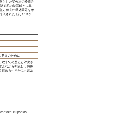
基盤とした変分法の枠組み
，球対称の特異解と古典
物型方程式の爆発問題を考
導入された 新しいスケ
発展のために --
，欧米での歴史と対比さ
交えながら概観し，特徴
う進めるべきかにも言及
）
confocal ellipsoids