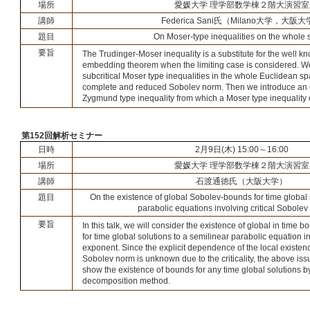
場所
愛媛大学 理学部数学棟２階大演習室
講師
Federica Sani氏（Milano大学，大阪
題目
On Moser-type inequalities on the whole
要旨
The Trudinger-Moser inequality is a substitute for the well 
embedding theorem when the limiting case is considered. We 
subcritical Moser type inequalities in the whole Euclidean s
complete and reduced Sobolev norm. Then we introduce an 
Zygmund type inequality from which a Moser type inequality 
第152回解析セミナー
日時
2月9日(木) 15:00～16:00
場所
愛媛大学 理学部数学棟２階大演習室
講師
石渡通徳氏（大阪大学）
題目
On the existence of global Sobolev-bounds for time global 
parabolic equations involving critical Sobole
要旨
In this talk, we will consider the existence of global in time
for time global solutions to a semilinear parabolic equation i
exponent. Since the explicit dependence of the local existence
Sobolev norm is unknown due to the criticality, the above issue
show the existence of bounds for any time global solutions by
decomposition method.