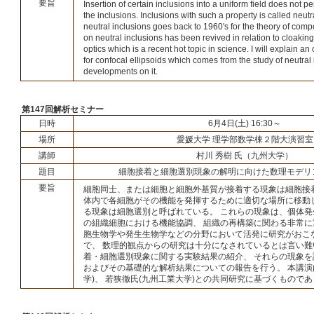
要旨
Insertion of certain inclusions into a uniform field does not pe
the inclusions. Inclusions with such a property is called neutr
neutral inclusions goes back to 1960's for the theory of compo
on neutral inclusions has been revived in relation to cloakin
optics which is a recent hot topic in science. I will explain 
for confocal ellipsoids which comes from the study of neutral
developments on it.
第147回解析セミナー
日時
6月4日(土) 16:30～
場所
愛媛大学 理学部数学棟２階大演習室
講師
村川 秀樹 氏（九州大学）
題目
細胞接着と細胞選別現象の解明に向けた数理モデリ
要旨
細胞同士、または細胞と細胞外基質が接着する現象は細胞接
体内で各細胞がその機能を発揮するために適切な場所に移動
る現象は細胞選別と呼ばれている。 これらの現象は、個体
の組織細胞における機能協調、 組織の再構築に関わる非常に
胞生物学や発生生物学などの分野において活発に研究がおこ
で、 数理的観点からの研究は十分になされているとは言い難
着・細胞選別現象に関する実験結果の紹介、 それらの現象
およびその基礎的な解析結果についての報告を行う。 本講演
学)、 若狭徹氏(九州工業大学)との共同研究に基づくもので