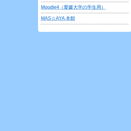
Moodle4（愛媛大学の学生用）
MAS☆AYA 本館