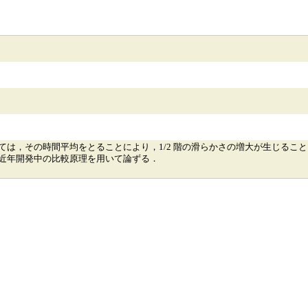
ては，その時間平均をとることにより，1/2 階の滑らかさの増大が生じるこ
近年開発中の比較原理を用いて論ずる．