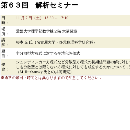
第６３回 解析セミナー
日
11 月 7 日（土） 15:30 ～ 17:10
時：
場
愛媛大学理学部数学棟２階 大演習室
所：
講
杉本 充 氏（名古屋大学・多元数理科学研究科）
師：
題
非分散型方程式に対する平滑化評価式
目：
シュレディンガー方程式など分散型方程式の初期値問題の解に対し
要
しも分散型とは限らない方程式に対しても成立するのかについて，
旨：
（M. Ruzhansky 氏との共同研究）
※通常の曜日・時間とは異なりますので注意してください．