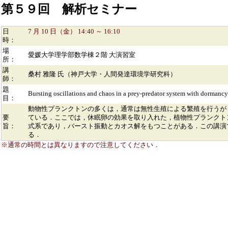
第５９回 解析セミナー
日
7 月 10 日（金） 14:40 ～ 16:10
時：
場
愛媛大学理学部数学棟２階 大演習室
所：
講
桑村 雅隆 氏（神戸大学・人間発達環境学研究科）
師：
題
Bursting oscillations and chaos in a prey-predator system with dormancy
目：
動物性プランクトンの多くは，通常は無性生殖による繁殖を行うが
要
ている．ここでは，休眠卵の効果を取り入れた，植物性プランクトンと動物
旨：
式系であり，バースト振動とカオス解をもつことがある．この講演では，バ
る．
※通常の時間とは異なりますので注意してください．