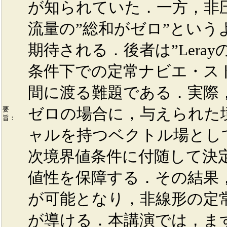
が知られていた．一方，非
流量の”総和がゼロ”とい
期待される．後者は”Lera
条件下での定常ナビエ・ス
間に渡る難題である．実際，L
ゼロの場合に，与えられた
要
旨：
ャルを持つベクトル場とし
次境界値条件に付随して決
値性を保障する．その結果，Ler
が可能となり，非線形の定
が導ける．本講演では，まず最初に 