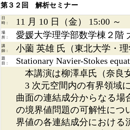
第３２回 解析セミナー
日
11 月 10 日（金） 15:00 ～
時：
愛媛大学理学部数学棟２階 
場
所：
小薗 英雄 氏（東北大学・
講
師：
Stationary Navier-Stokes equat
題
目：
本講演は柳澤卓氏（奈良
3 次元空間内の有界領域
曲面の連結成分からなる場
の境界値問題の可解性につ
界値の各連結成分における