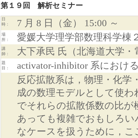
第１９回 解析セミナー
日
7 月 8 日（金） 15:00 ～
時：
愛媛大学理学部数理科学棟２
場
所：
大下承民 氏（北海道大学・
講
師：
activator-inhibitor
題
目：
反応拡散系は，物理・化学
成の数理モデルとして使わ
でそれらの拡散係数の比が
あっても複雑でおもしろい
なケースを扱うために，ここでは