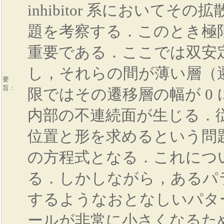
inhibitor 系においてそ
題を考察する．このとき極
重要である．ここでは双安
し，それらの間が薄い層（
要
旨：
限ではその遷移層の幅が 0
内部の不連続面が生じる．
位置と形を求めるという問
の方程式となる．これにつ
る．しかしながら，あるパ
するようなおとなしいパタ
ールが非常に小さくなるた